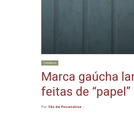
Cotidiano
Marca gaúcha la
feitas de “papel”
Por
Fãs da Psicanálise
-