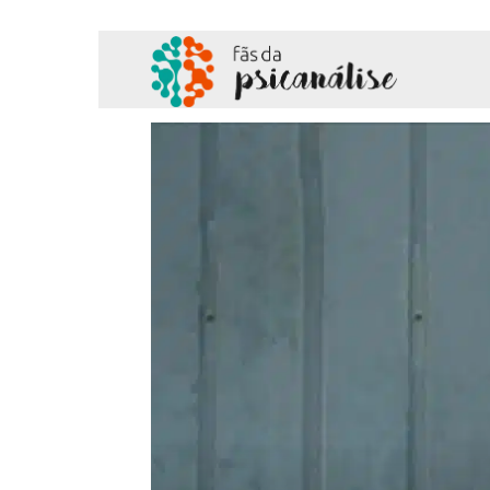
Fãs
da
Psicanálise