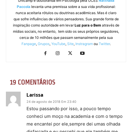
Unicamp e doutoranda em Psicologia pela UCES
Natthalia
Paccola
levanta uma premissa sobre a sua vida profissional:
nunca aceitaria rótulos ou doutrinas acadêmicas. Mas é claro
que sofre influências de vários pensadores. Sua grande fonte de
inspiração como autoridade em levar
Luz para o Bem
através de
mídias sociais, no entanto, tem sido os seus próprios seguidores,
cerca de 10 milhões que passam semanalmente pela sua
Fanpage
,
Grupos
,
YouTube
,
Site
,
Instragram
ou
Twitter
.
19 COMENTÁRIOS
Larissa
24 de agosto de 2018 Em 23:40
Estou passando por isso, a pouco tempo
conheci um moço na academia e com o tempo
me encantei por ele,sempre dei umas olhada
disfarçada e eu percebi que ele também me