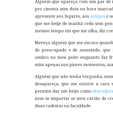
Alguém que apareça com um par de i
pro cinema sem data ou hora marcad
apresente aos lugares, aos
amigos
e a
que me beije de manhã cedo sem pens
mesmo tempo em que me olha, diz com
Mereço alguém que me encare quando e
de preocupado e de assustado, que 
ombro no meu peito enquanto faz fri
mim apenas nos piores momentos, ma
Alguém que não tenha vergonha, nem 
desapareça, que me entorte a cara
permita dar um beijo como
desculpa
nem se importar se meu cartão de cré
duas cadeiras na faculdade.