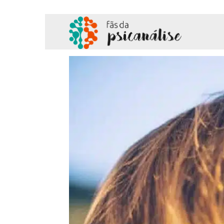
Fãs
da
Psicanálise