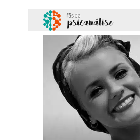
Fãs
da
Psicanálise