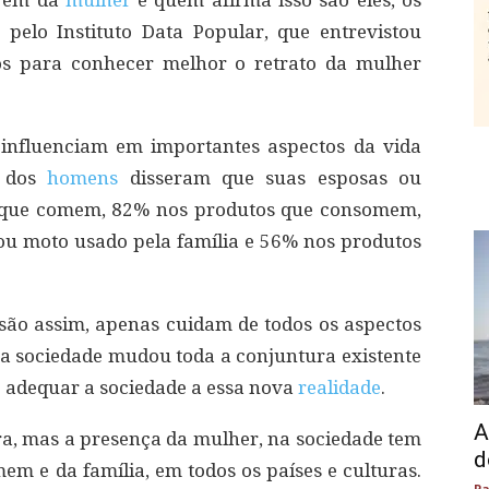
 vem da
mulher
e quem afirma isso são eles, os
 pelo Instituto Data Popular, que entrevistou
s para conhecer melhor o retrato da mulher
influenciam em importantes aspectos da vida
% dos
homens
disseram que suas esposas ou
 que comem, 82% nos produtos que consomem,
ou moto usado pela família e 56% nos produtos
ão assim, apenas cuidam de todos os aspectos
 na sociedade mudou toda a conjuntura existente
io adequar a sociedade a essa nova
realidade
.
A
ira, mas a presença da mulher, na sociedade tem
d
m e da família, em todos os países e culturas.
Pa