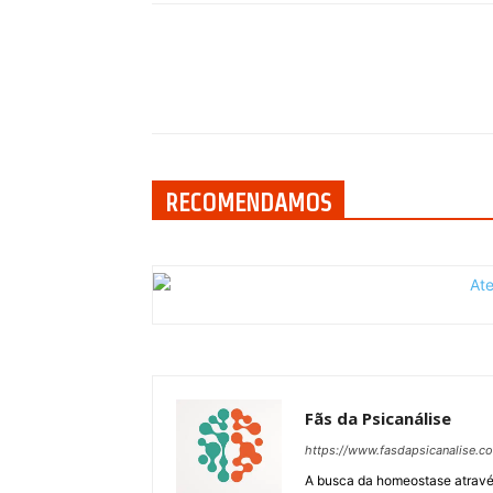
Compartilhar
RECOMENDAMOS
Fãs da Psicanálise
https://www.fasdapsicanalise.c
A busca da homeostase através