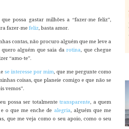
que possa gastar milhões a “fazer-me feliz”,
ara fazer-me
feliz
, basta amor.
has contas, não procuro alguém que me leve a
, quero alguém que saia da
rotina
, que chegue
zer “amo-te”.
ue
se interesse por mim
, que me pergunte como
 minhas coisas, que planeie comigo e que não se
ois vemos”.
eu possa ser totalmente
transparente
, a quem
a e o que me enche de
alegria
, alguém que me
as, que me veja como o seu apoio, como o seu