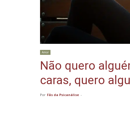
Amor
Não quero algué
caras, quero alg
Por
Fãs da Psicanálise
-
Compartilhar