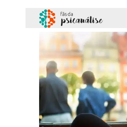
Fãs
da
Psicanálise