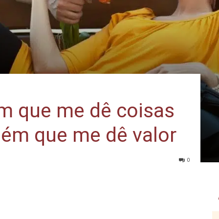
m que me dê coisas
uém que me dê valor
0