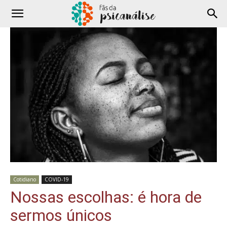
Cotidiano
COVID-19
Nossas escolhas: é hora de
sermos únicos