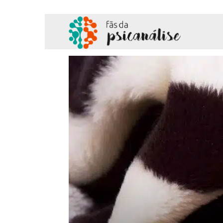
Fãs
da
Psicanálise