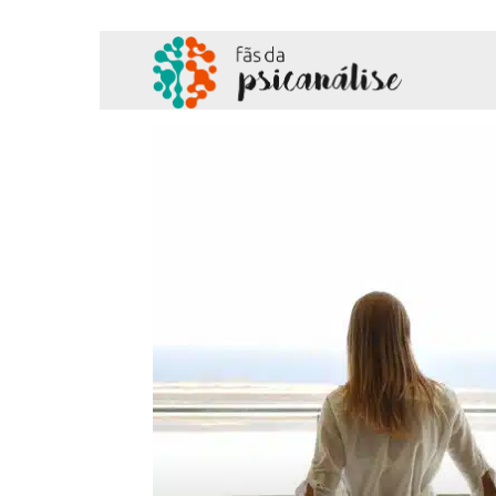
Fãs
da
Psicanálise