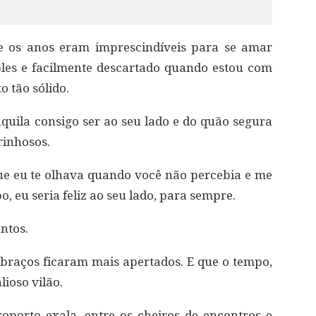
e os anos eram imprescindíveis para se amar
les e facilmente descartado quando estou com
 tão sólido.
quila consigo ser ao seu lado e do quão segura
rinhosos.
ue eu te olhava quando você não percebia e me
 eu seria feliz ao seu lado, para sempre.
ntos.
braços ficaram mais apertados. E que o tempo,
lioso vilão.
oporto exala, entre os cheiros de encontros e