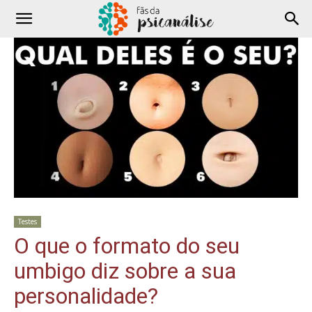
Testes
O que o formato do seu
umbigo diz sobre a sua
personalidade?