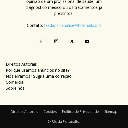
opinião de um profissional de saúde, um
diagnóstico médico ou os tratamentos já
prescritos.
Contato:
fasdapsicanalise@hotmail.com
Direitos Autorais
Por que usamos anúncios no site?
Nós erramos? Sugira uma correção.
Comercial
Sobre nós
Direitos Autorais
Cookies
Política de Privacidade
Sitemap
© Fãs da Psicanálise