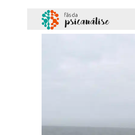
Fãs
da
Psicanálise