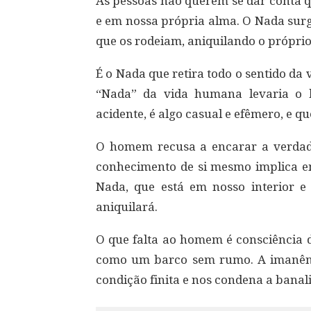
As pessoas não querem se dar conta q
e em nossa própria alma. O Nada surg
que os rodeiam, aniquilando o próprio
É o Nada que retira todo o sentido da
“Nada” da vida humana levaria o 
acidente, é algo casual e efêmero, e q
O homem recusa a encarar a verdade.
conhecimento de si mesmo implica em
Nada, que está em nosso interior 
aniquilará.
O que falta ao homem é consciência 
como um barco sem rumo. A imanênci
condição finita e nos condena a banali