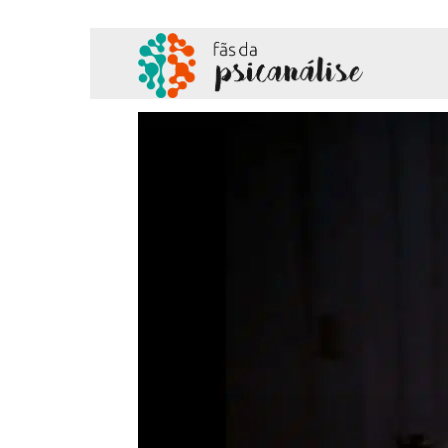
Fãs
da
Psicanálise