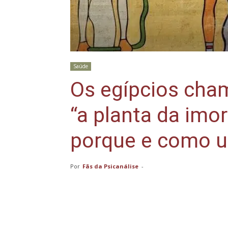
Saúde
Os egípcios cha
“a planta da imo
porque e como us
Por
Fãs da Psicanálise
-
Compartilhar