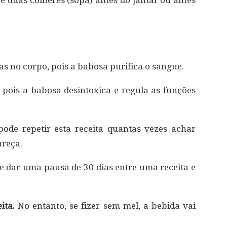
e duas colheres (sopa) antes do jantar ou antes
s no corpo, pois a babosa purifica o sangue.
, pois a babosa desintoxica e regula as funções
ode repetir esta receita quantas vezes achar
areça.
 dar uma pausa de 30 dias entre uma receita e
ita.
No entanto, se fizer sem mel, a bebida vai