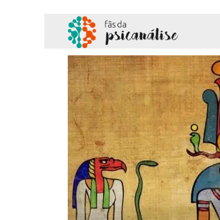
Fãs
da
Psicanálise