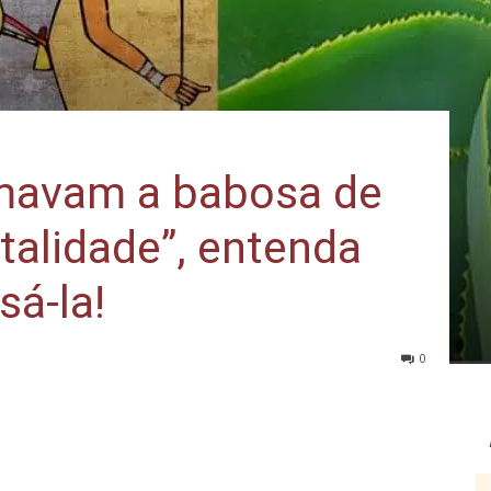
mavam a babosa de
rtalidade”, entenda
á-la!
0