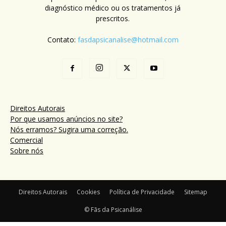
diagnóstico médico ou os tratamentos já
prescritos.
Contato:
fasdapsicanalise@hotmail.com
Direitos Autorais
Por que usamos anúncios no site?
Nós erramos? Sugira uma correção.
Comercial
Sobre nós
Direitos Autorais
Cookies
Política de Privacidade
Sitemap
© Fãs da Psicanálise