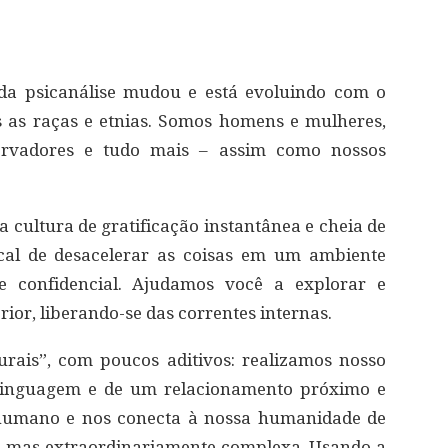
 da psicanálise mudou e está evoluindo com o
s as raças e etnias. Somos homens e mulheres,
nservadores e tudo mais – assim como nossos
a cultura de gratificação instantânea e cheia de
cal de desacelerar as coisas em um ambiente
te confidencial. Ajudamos você a explorar e
or, liberando-se das correntes internas.
rais”, com poucos aditivos: realizamos nosso
 linguagem e de um relacionamento próximo e
er humano e nos conecta à nossa humanidade de
 mas extraordinariamente complexa. Usando a