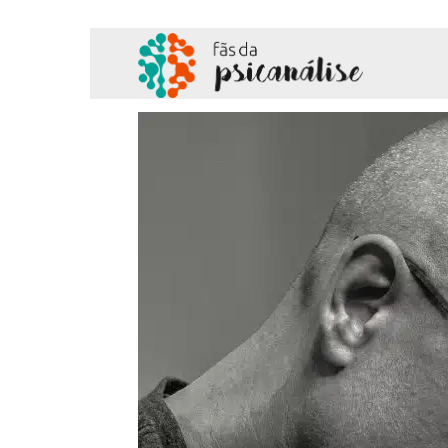
Fãs
da
Psicanálise