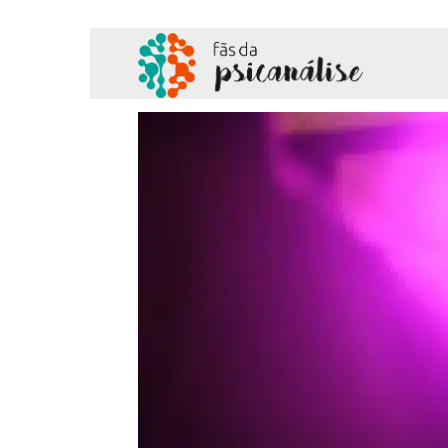
Fãs
da
Psicanálise