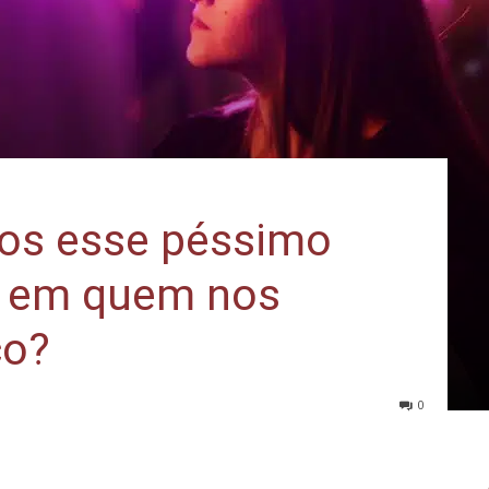
os esse péssimo
ir em quem nos
co?
0