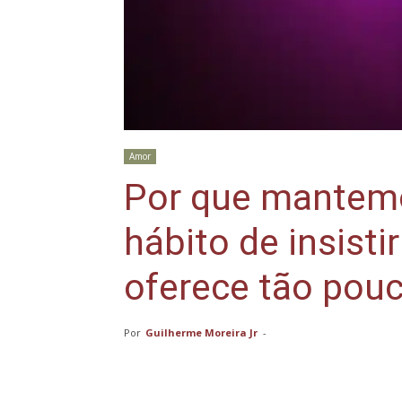
Amor
Por que mantem
hábito de insist
oferece tão pou
Por
Guilherme Moreira Jr
-