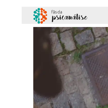
Fãs
da
Psicanálise