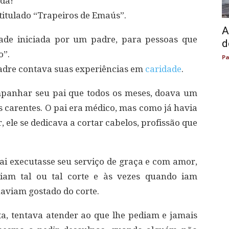
da!
titulado “Trapeiros de Emaús”.
A
ade iniciada por um padre, para pessoas que
d
o”.
Pa
adre contava suas experiências em
caridade
.
panhar seu pai que todos os meses, doava um
s carentes. O pai era médico, mas como já havia
 ele se dedicava a cortar cabelos, profissão que
i executasse seu serviço de graça e com amor,
iam tal ou tal corte e às vezes quando iam
aviam gostado do corte.
ta, tentava atender ao que lhe pediam e jamais