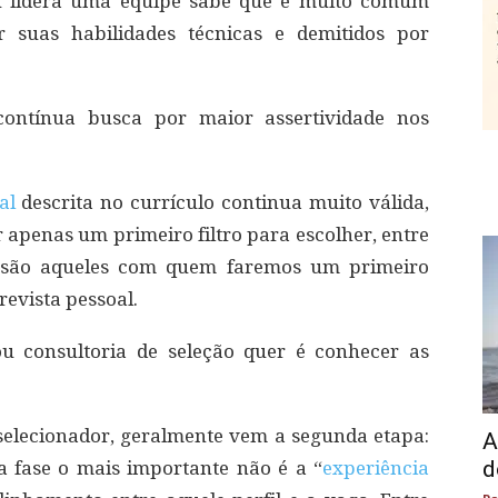
u lidera uma equipe sabe que é muito comum
r suas habilidades técnicas e demitidos por
contínua busca por maior assertividade nos
al
descrita no currículo continua muito válida,
r apenas um primeiro filtro para escolher, entre
s são aqueles com quem faremos um primeiro
evista pessoal.
 consultoria de seleção quer é conhecer as
selecionador, geralmente vem a segunda etapa:
A
d
sa fase o mais importante não é a “
experiência