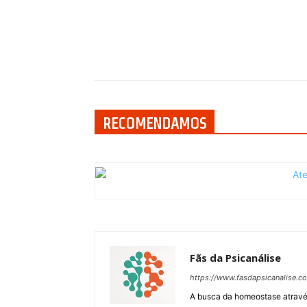
Compartilhar
RECOMENDAMOS
Fãs da Psicanálise
https://www.fasdapsicanalise.c
A busca da homeostase através