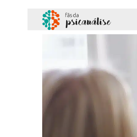
Fãs
da
Psicanálise