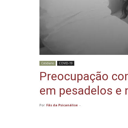
Cotidiano
COVID-19
Preocupação com
em pesadelos e 
Por
Fãs da Psicanálise
-