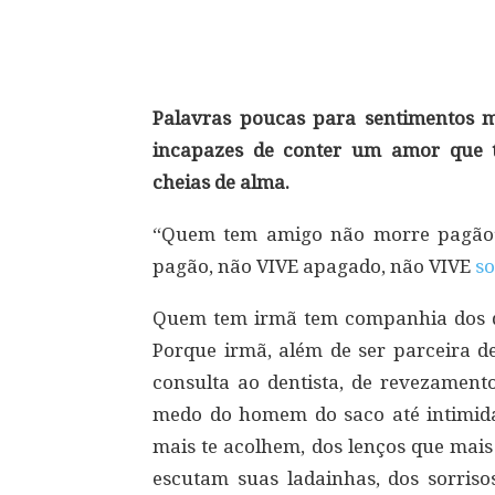
Compartilhar
Palavras poucas para sentimentos m
incapazes de conter um amor que t
cheias de alma.
“Quem tem amigo não morre pagão”
pagão, não VIVE apagado, não VIVE
s
Quem tem irmã tem companhia dos doi
Porque irmã, além de ser parceira d
consulta ao dentista, de revezament
medo do homem do saco até intimida
mais te acolhem, dos lenços que mai
escutam suas ladainhas, dos sorri