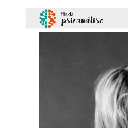
Fãs
da
Psicanálise