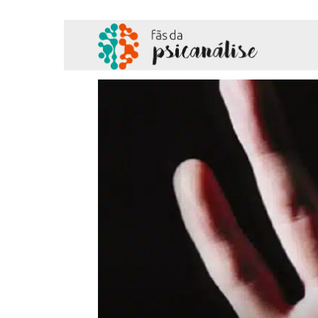
Fãs
da
Psicanálise