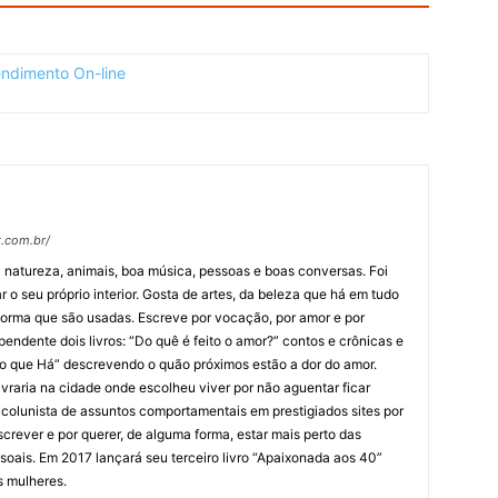
.com.br/
a natureza, animais, boa música, pessoas e boas conversas. Foi
r o seu próprio interior. Gosta de artes, da beleza que há em tudo
forma que são usadas. Escreve por vocação, por amor e por
pendente dois livros: “Do quê é feito o amor?” contos e crônicas e
rno que Há” descrevendo o quão próximos estão a dor do amor.
vraria na cidade onde escolheu viver por não aguentar ficar
 colunista de assuntos comportamentais em prestigiados sites por
screver e por querer, de alguma forma, estar mais perto das
soais. Em 2017 lançará seu terceiro livro “Apaixonada aos 40”
s mulheres.