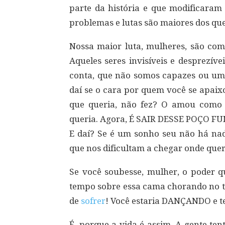
parte da história e que modificaram
problemas e lutas são maiores dos que
Nossa maior luta, mulheres, são co
Aqueles seres invisíveis e desprezív
conta, que não somos capazes ou um “
daí se o cara por quem você se apaix
que queria, não fez? O amou como 
queria. Agora, É SAIR DESSE POÇO FUN
E daí? Se é um sonho seu não há nada
que nos dificultam a chegar onde que
Se você soubesse, mulher, o poder q
tempo sobre essa cama chorando no t
de
sofrer
! Você estaria DANÇANDO e t
É, porque a vida é assim. A gente te