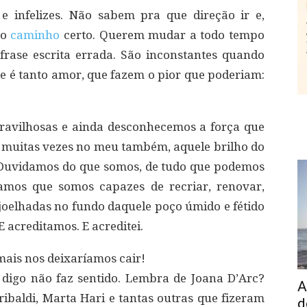
s e infelizes. Não sabem pra que direção ir e,
no
caminho
certo. Querem mudar a todo tempo
rase escrita errada. São inconstantes quando
é tanto amor, que fazem o pior que poderiam:
aravilhosas e ainda desconhecemos a força que
 e muitas vezes no meu também, aquele brilho do
”. Duvidamos do que somos, de tudo que podemos
amos que somos capazes de recriar, renovar,
joelhadas no fundo daquele poço úmido e fétido
 acreditamos. E acreditei.
ais nos deixaríamos cair!
e digo não faz sentido. Lembra de Joana D’Arc?
A
ribaldi, Marta Hari e tantas outras que fizeram
d