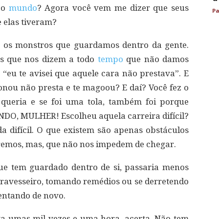
 o
mundo
? Agora você vem me dizer que seus
Pa
 elas tiveram?
m os monstros que guardamos dentro da gente.
eis que nos dizem a todo
tempo
que não damos
eu te avisei que aquele cara não prestava”. E
onou não presta e te magoou? E daí? Você fez o
queria e se foi uma tola, também foi porque
DO, MULHER! Escolheu aquela carreira difícil?
 difícil. O que existem são apenas obstáculos
remos, mas, que não nos impedem de chegar.
ue tem guardado dentro de si, passaria menos
ravesseiro, tomando remédios ou se derretendo
entando de novo.
nta umas mil vezes e uma hora, acerta. Não tem