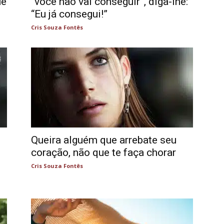
ue
“você não vai conseguir”, diga-lhe:
“Eu já consegui!”
Cris Souza Fontês
Queira alguém que arrebate seu
coração, não que te faça chorar
Cris Souza Fontês