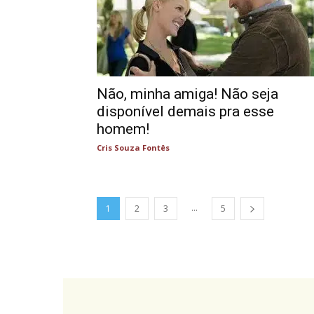
Não, minha amiga! Não seja
disponível demais pra esse
homem!
Cris Souza Fontês
...
1
2
3
5