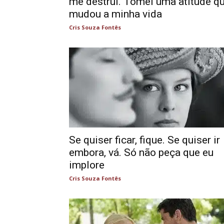
me destruí. Tomei uma atitude q
mudou a minha vida
Cris Souza Fontês
Se quiser ficar, fique. Se quiser ir
embora, vá. Só não peça que eu
implore
Cris Souza Fontês