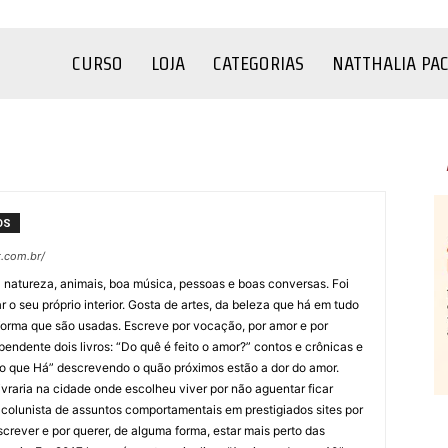
CURSO
LOJA
CATEGORIAS
NATTHALIA PA
OS
.com.br/
a natureza, animais, boa música, pessoas e boas conversas. Foi
r o seu próprio interior. Gosta de artes, da beleza que há em tudo
forma que são usadas. Escreve por vocação, por amor e por
pendente dois livros: “Do quê é feito o amor?” contos e crônicas e
rno que Há” descrevendo o quão próximos estão a dor do amor.
vraria na cidade onde escolheu viver por não aguentar ficar
 colunista de assuntos comportamentais em prestigiados sites por
screver e por querer, de alguma forma, estar mais perto das