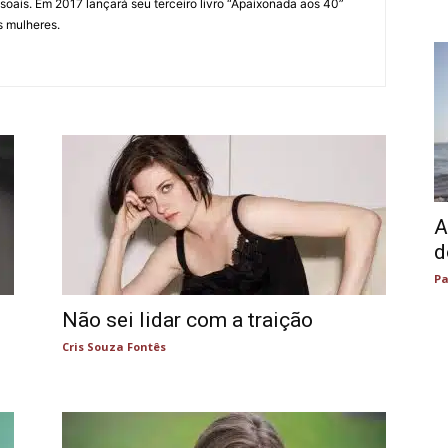
soais. Em 2017 lançará seu terceiro livro “Apaixonada aos 40”
s mulheres.
A
d
Pa
Não sei lidar com a traição
Cris Souza Fontês