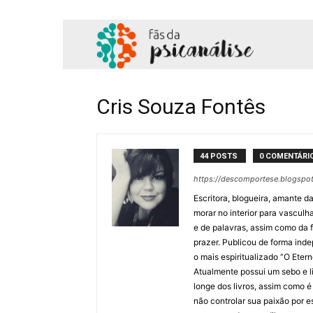
Fãs
da
Cris Souza Fontês
Psicanálise
44 POSTS
0 COMENTÁRI
https://descomportese.blogspot
Escritora, blogueira, amante d
morar no interior para vasculha
e de palavras, assim como da 
prazer. Publicou de forma inde
o mais espiritualizado “O Ete
Atualmente possui um sebo e li
longe dos livros, assim como é
não controlar sua paixão por e