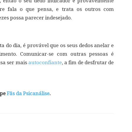
ê, então o seu dedo indicador é provavelmente
re fala o que pensa, e trata os outros com
ezes possa parecer indesejado.
ta do dia, é provável que os seus dedos anelar e
mento. Comunicar-se com outras pessoas é
isa ser mais
autoconfiante
, a fim de desfrutar de
ipe
Fãs da Psicanálise
.