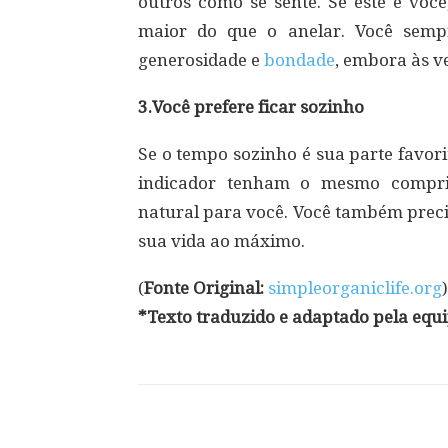
outros como se sente. Se este é voc
maior do que o anelar. Você semp
generosidade e
bondade
, embora às v
3.Você prefere ficar sozinho
Se o tempo sozinho é sua parte favori
indicador tenham o mesmo compri
natural para você. Você também prec
sua vida ao máximo.
(
Fonte Original:
simpleorganiclife.org
)
*Texto traduzido e adaptado pela equ