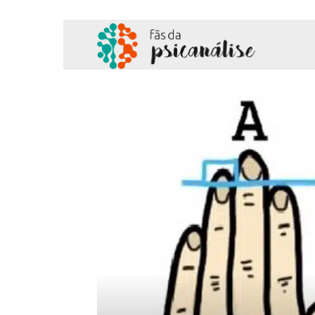
Fãs
da
Psicanálise