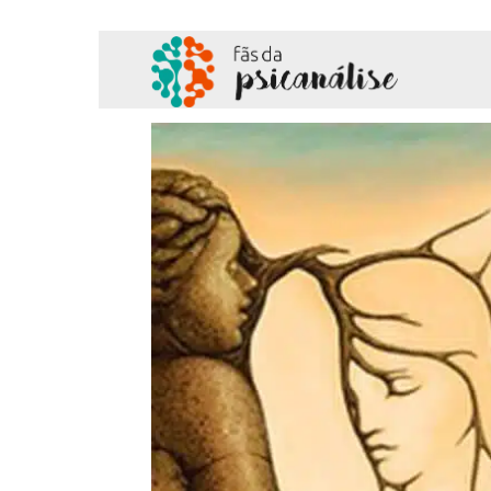
Fãs
da
Psicanálise