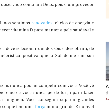
 foi observado como um Deus, pois é um provedor
l, nos sentimos
renovados
, cheios de energia e
ornecer vitamina D para manter a pele saudável e
cê deve selecionar um dos sóis e descobrirá, de
cterística positiva que o Sol define em sua
essoas nunca podem competir com você. Você vê
A
d
io cheio e você nunca perde força para fazer
or ninguém. Você conseguiu superar grandes
Pa
r isso que tem uma
força
muito grande. É notável