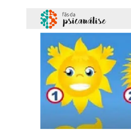
Fãs
da
Psicanálise