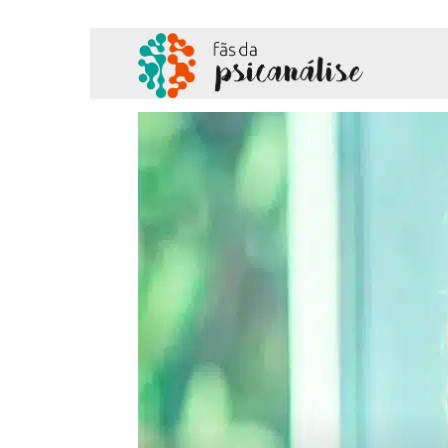
Fãs
da
Psicanálise