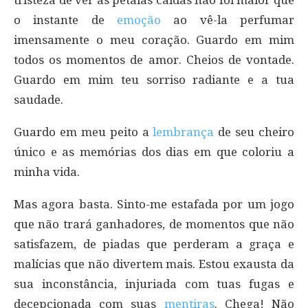
tristeza de ver as pétalas caídas não foi maior que
o instante de
emoção
ao vê-la perfumar
imensamente o meu coração. Guardo em mim
todos os momentos de amor. Cheios de vontade.
Guardo em mim teu sorriso radiante e a tua
saudade.
Guardo em meu peito a
lembrança
de seu cheiro
único e as memórias dos dias em que coloriu a
minha vida.
Mas agora basta. Sinto-me estafada por um jogo
que não trará ganhadores, de momentos que não
satisfazem, de piadas que perderam a graça e
malícias que não divertem mais. Estou exausta da
sua inconstância, injuriada com tuas fugas e
decepcionada com suas
mentiras
. Chega! Não