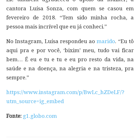
cantora Luísa Sonza, com quem se casou em
fevereiro de 2018. “Tem sido minha rocha, a
pessoa mais incrível que eu já conheci.”
No Instagram, Luísa respondeu ao
marido
. “Eu tô
aqui pra e por você, ‘bixim’ meu, tudo vai ficar
bem… É eu e tu e tu e eu pro resto da vida, na
saúde e na doença, na alegria e na tristeza, pra
sempre.”
https://www.instagram.com/p/BwLc_hZDeLF/?
utm_source=ig_embed
Fonte:
g1.globo.com