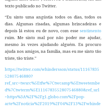
texto publicado no Twitter.
“Eu sinto uma angústia todos os dias, todos os
dias. Algumas risadas, algumas brincadeiras e
depois lá estou eu de novo, com esse
sentimento
ruim. Me sinto mal por não poder me ajudar,
mesmo às vezes ajudando alguém. Eu procuro
ajuda nos amigos, na família, mas eu me sinto tão
triste, tão triste.”
https://twitter.com/whindersson/status/11167835
52807546880?
ref_src=twsrc%5Etfw%7Ctwcamp%5Etweetembe
d%7Ctwterm%5E1116783552807546880&ref_url
=https%3A%2F%2Fg1.globo.com%2Fpop-
arte%2Fnoticia%2F2019%2F04%2F13%2Fwhinde