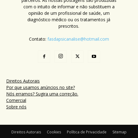
parceiros. As nossas postagens são produzidas
com o intuito de informar e não substituem a
opinião de um profissional de saúde, um
diagnóstico médico ou os tratamentos já
prescritos.
Contato:
fasdapsicanalise@hotmail.com
Direitos Autorais
Por que usamos anúncios no site?
Nós erramos? Sugira uma correção.
Comercial
Sobre nós
Direitos Autorais
Cookies
Política de Privacidade
Sitemap