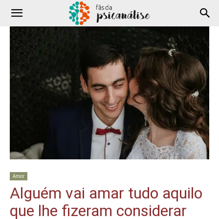
Amor
Alguém vai amar tudo aquilo
que lhe fizeram considerar