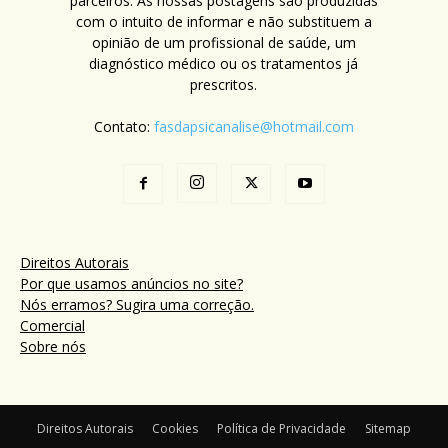
parceiros. As nossas postagens são produzidas
com o intuito de informar e não substituem a
opinião de um profissional de saúde, um
diagnóstico médico ou os tratamentos já
prescritos.
Contato:
fasdapsicanalise@hotmail.com
Direitos Autorais
Por que usamos anúncios no site?
Nós erramos? Sugira uma correção.
Comercial
Sobre nós
Direitos Autorais
Cookies
Política de Privacidade
Sitemap