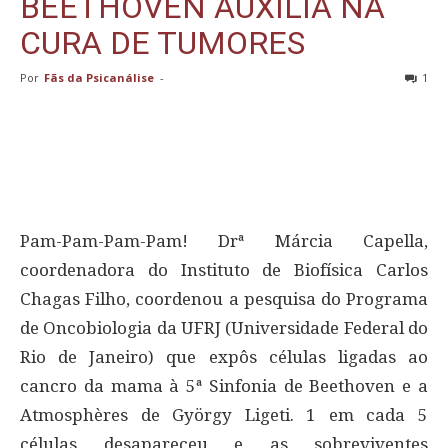
BEETHOVEN AUXILIA NA
CURA DE TUMORES
Por
Fãs da Psicanálise
-
1
Pam-Pam-Pam-Pam! Drª Márcia Capella,
coordenadora do Instituto de Biofísica Carlos
Chagas Filho, coordenou a pesquisa do Programa
de Oncobiologia da UFRJ (Universidade Federal do
Rio de Janeiro) que expôs células ligadas ao
cancro da mama à 5ª Sinfonia de Beethoven e a
Atmosphères de György Ligeti. 1 em cada 5
células desapareceu e as sobreviventes