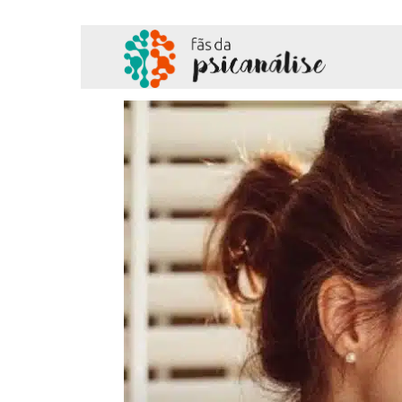
Fãs
da
Psicanálise