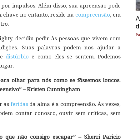
es por impulsos. Além disso, sua apreensão pode
A chave no entanto, reside na
compreensão
, em
A
tro.
d
Pa
ighty, decidiu pedir às pessoas que vivem com
ndições. Suas palavras podem nos ajudar a
se
distúrbio
e como eles se sentem. Podemos
lugar.
ara olhar para nós como se fôssemos loucos.
eensivo” – Kristen Cunningham
r as
feridas
da alma é a compreensão. Às vezes,
odem contar conosco, ouvir sem críticas, sem
o que não consigo escapar” – Sherri Paricio