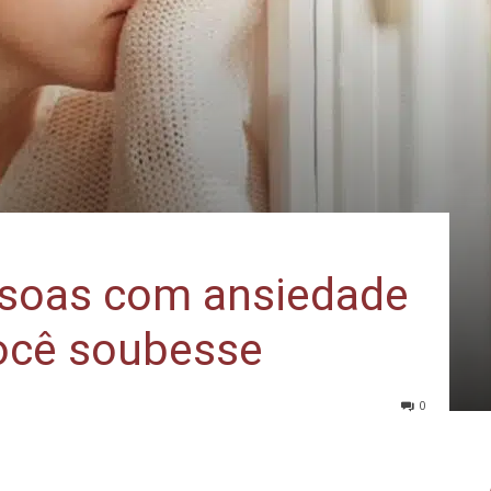
ssoas com ansiedade
ocê soubesse
0