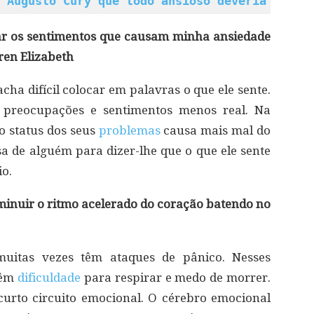
 Augusto Cury que todo ansioso deveria ler
car os sentimentos que causam minha ansiedade
ren Elizabeth
ha difícil colocar em palavras o que ele sente.
s preocupações e sentimentos menos real. Na
o status dos seus
problemas
causa mais mal do
a de alguém para dizer-lhe que o que ele sente
io.
iminuir o ritmo acelerado do coração batendo no
muitas vezes têm ataques de pânico. Nesses
têm
dificuldade
para respirar e medo de morrer.
urto circuito emocional. O cérebro emocional