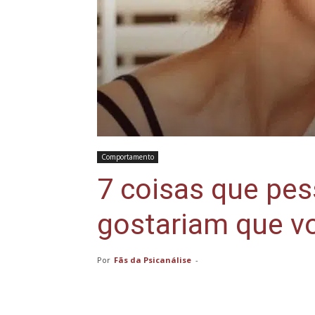
Comportamento
7 coisas que pe
gostariam que v
Por
Fãs da Psicanálise
-