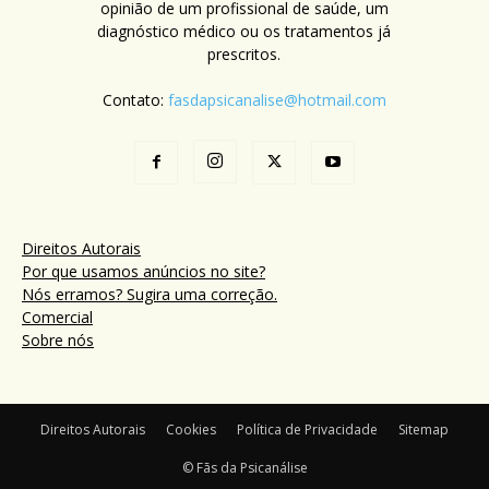
opinião de um profissional de saúde, um
diagnóstico médico ou os tratamentos já
prescritos.
Contato:
fasdapsicanalise@hotmail.com
Direitos Autorais
Por que usamos anúncios no site?
Nós erramos? Sugira uma correção.
Comercial
Sobre nós
Direitos Autorais
Cookies
Política de Privacidade
Sitemap
© Fãs da Psicanálise