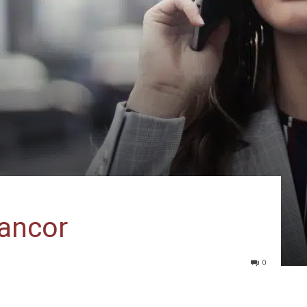
rancor
0