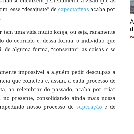
os não se encaixem perfeitamente à visão que as
sim, esse “desajuste” de
expectativas
acaba por
.
A
d
or tem uma vida muito longa, ou seja, raramente
Pa
o do ocorrido e, dessa forma, o indivíduo que
á, de alguma forma, “consertar” as coisas e se
mente impossível a alguém pedir desculpas a
ncia que cometeu e, assim, a cada processo de
ta, ao relembrar do passado, acaba por criar
 no presente, consolidando ainda mais nossa
 impedindo nosso processo de
superação
e de
.