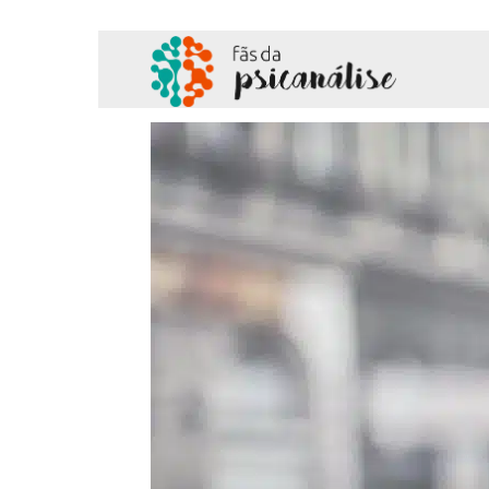
Fãs
da
Psicanálise