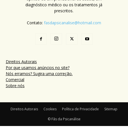
diagnóstico médico ou os tratamentos já
prescritos.
Contato:
fasdapsicanalise@hotmail.com
Direitos Autorais
Por que usamos anúncios no site?
Nós erramos? Sugira uma correção.
Comercial
Sobre nós
Direitos Autorais
Cookies
Política de Privacidade
Sitemap
© Fãs da Psicanálise