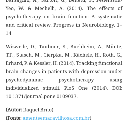
Barsaglini, A., Sartori, G., Benetti, S., Pettersson-
Yeo, W. & Mechelli, A. (2014). The effects of
psychotherapy on brain function: A systematic
and critical review. Progress in Neurobiology, 1–
14.
Wiswede, D., Taubner, S., Buchheim, A., Münte,
T.F., Stasch, M., Cierpka, M., Kächele, H., Roth, G.,
Erhard, P. & Kessler, H. (2014). Tracking functional
brain changes in patients with depression under
psychodynamic psychotherapy using
individualized stimuli. PloS One (2014). DOI:
10.1371/journal.pone.0109037.
(Autor:
Raquel Brito)
(Fonte:
amenteemaravilhosa.com.br
)