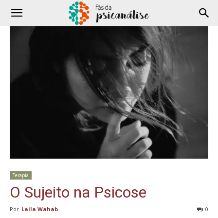
Terapia
O Sujeito na Psicose
Por
Laila Wahab
-
0