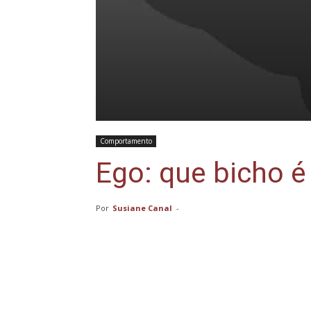
Comportamento
Ego: que bicho é
Por
Susiane Canal
-
Compartilhar