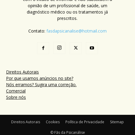
opinião de um profissional de saúde, um
diagnóstico médico ou os tratamentos já
prescritos.
Contato:
fasdapsicanalise@hotmail.com
Direitos Autorais
Por que usamos anúncios no site?
Nós erramos? Sugira uma correção.
Comercial
Sobre nós
Direitos Autorais
Cookies
Política de Privacidade
Sitemap
© Fãs da Psicanálise