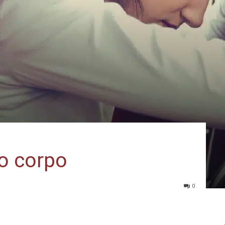
o corpo
0