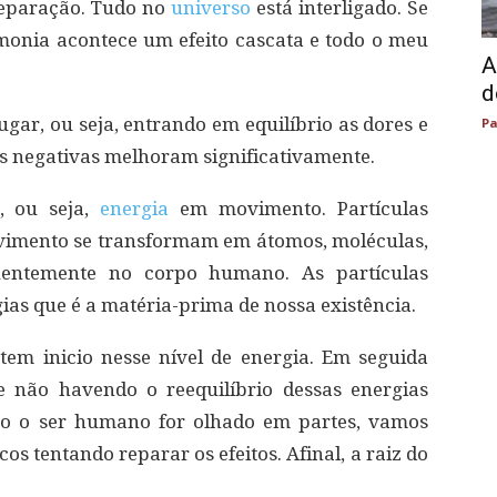
eparação. Tudo no
universo
está interligado. Se
onia acontece um efeito cascata e todo o meu
A
d
gar, ou seja, entrando em equilíbrio as dores e
Pa
as negativas melhoram significativamente.
, ou seja,
energia
em movimento. Partículas
vimento se transformam em átomos, moléculas,
quentemente no corpo humano. As partículas
ias que é a matéria-prima de nossa existência.
tem inicio nesse nível de energia. Em seguida
e não havendo o reequilíbrio dessas energias
to o ser humano for olhado em partes, vamos
s tentando reparar os efeitos. Afinal, a raiz do