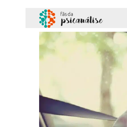
Fãs
da
Psicanálise