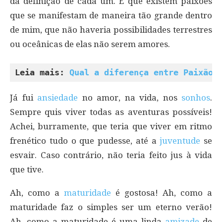
da definição de cada um. É que existem paixões
que se manifestam de maneira tão grande dentro
de mim, que não haveria possibilidades terrestres
ou oceânicas de elas não serem amores.
Leia mais: 
Qual a diferença entre Paixão 
Já fui
ansiedade
no amor, na vida, nos
sonhos
.
Sempre quis viver todas as aventuras possíveis!
Achei, burramente, que teria que viver em ritmo
frenético tudo o que pudesse, até a
juventude
se
esvair. Caso contrário, não teria feito jus à vida
que tive.
Ah, como a
maturidade
é gostosa! Ah, como a
maturidade faz o simples ser um eterno verão!
Ah, como a maturidade é uma linda
amizade
de