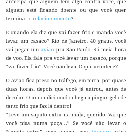
antecipa que alguém tem algo contra você, que
alguém está ficando doente ou que você quer
terminar o
relacionamento
?
E quando ela diz que vai fazer frio e manda você
levar um casaco? Rio de Janeiro, 40 graus, você
vai pegar um
avião
pra São Paulo. Só meia-hora
de voo. Ela fala pra você levar um casaco, porque
“vai fazer frio”. Você não leva. O que acontece?
O avião fica preso no tráfego, em terra, por quase
duas horas, depois que você já entrou, antes de
decolar. O ar condicionado chega a pingar gelo de
tanto frio que faz lá dentro!
“Leve um sapato extra na mala, querido. Vai que
você pisa numa poça…” Se você não levar o
“sapato extra”, meu amigo, leve
dinheiro
extra