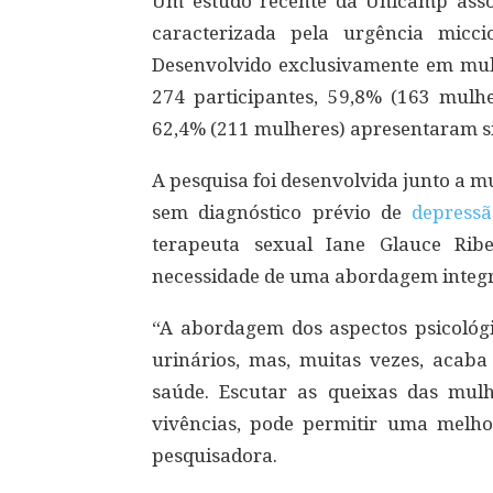
Um estudo recente da Unicamp asso
caracterizada pela urgência micc
Desenvolvido exclusivamente em mulh
274 participantes, 59,8% (163 mul
62,4% (211 mulheres) apresentaram si
A pesquisa foi desenvolvida junto a 
sem diagnóstico prévio de
depressã
terapeuta sexual Iane Glauce Rib
necessidade de uma abordagem integr
“A abordagem dos aspectos psicológ
urinários, mas, muitas vezes, acaba
saúde. Escutar as queixas das mul
vivências, pode permitir uma melh
pesquisadora.