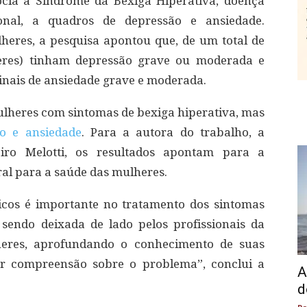
cia a Síndrome da Bexiga Hiperativa, doença
ional, a quadros de depressão e ansiedade.
eres, a pesquisa apontou que, de um total de
heres) tinham depressão grave ou moderada e
nais de ansiedade grave e moderada.
mulheres com sintomas de bexiga hiperativa, mas
o e ansiedade
. Para a autora do trabalho, a
eiro Melotti, os resultados apontam para a
al para a saúde das mulheres.
icos é importante no tratamento dos sintomas
 sendo deixada de lado pelos profissionais da
heres, aprofundando o conhecimento de suas
or compreensão sobre o problema”, conclui a
A
d