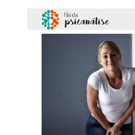
Fãs
da
Psicanálise