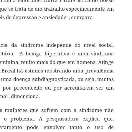
com a síndrome. Outra caraterística do nosso
 que se trata de um trabalho especificamente em
eis de depressão e ansiedade”, compara.
ncia da síndrome independe do nível social,
etária. “A bexiga hiperativa é uma síndrome
eminina, muito mais do que em homens. Atinge
o Brasil há estudos mostrando uma prevalência
 uma doença subdiagnosticada, ou seja, muitas
 por preconceito ou por acreditarem ser um
mo”, dimensiona.
das mulheres que sofrem com a síndrome não
 o problema. A pesquisadora explica que,
ratamento pode envolver tanto o uso de