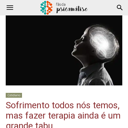
Cotidiano
Sofrimento todos nós temos,
mas fazer terapia ainda é um
grande tabu