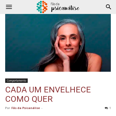
Comportamento
CADA UM ENVELHECE
COMO QUER
Por
Fãs da Psicanálise
-
1