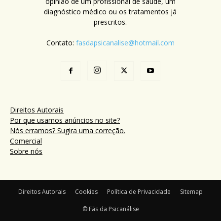
opinião de um profissional de saúde, um
diagnóstico médico ou os tratamentos já
prescritos.
Contato:
fasdapsicanalise@hotmail.com
Direitos Autorais
Por que usamos anúncios no site?
Nós erramos? Sugira uma correção.
Comercial
Sobre nós
Direitos Autorais
Cookies
Política de Privacidade
Sitemap
© Fãs da Psicanálise