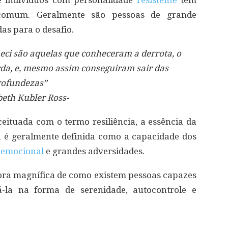
ue indivíduos com personalidade
resistente
têm
 comum. Geralmente são pessoas de grande
as para o desafio.
eci são aquelas que conheceram a derrota, o
rda, e, mesmo assim conseguiram sair das
rofundezas”
beth Kubler Ross-
ceituada com o termo resiliência, a essência da
cia é geralmente definida como a capacidade dos
 emocional
e grandes adversidades.
ora magnífica de como existem pessoas capazes
-la na forma de serenidade, autocontrole e