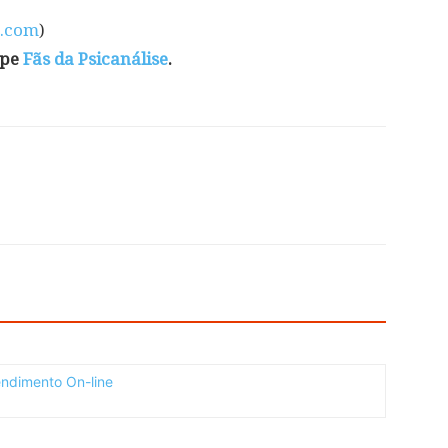
a.com
)
ipe
Fãs da Psicanálise
.