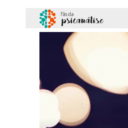
Fãs
da
Psicanálise