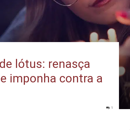
 de lótus: renasça
se imponha contra a
1