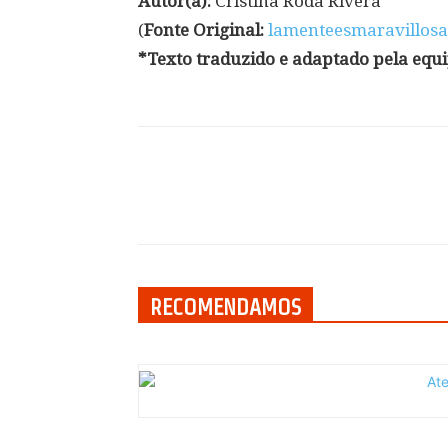
Autor(a):
Cristina Roda Rivera
(
Fonte Original:
lamenteesmaravillos
*Texto traduzido e adaptado pela equ
Compartilhar
RECOMENDAMOS