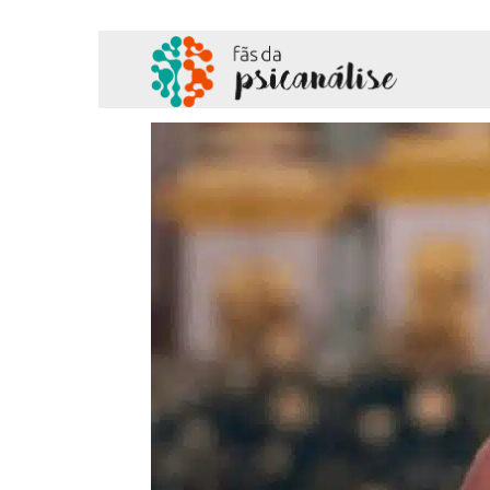
Fãs
da
Psicanálise