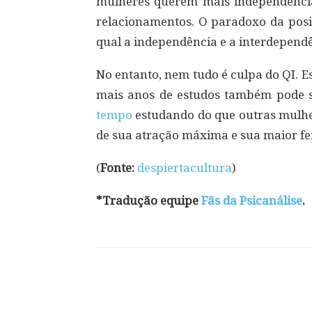
mulheres querem mais independênci
relacionamentos. O paradoxo da posiç
qual a independência e a interdepend
No entanto, nem tudo é culpa do QI. 
mais anos de estudos também pode 
tempo
estudando do que outras mulhe
de sua atração máxima e sua maior fer
(
Fonte:
despiertacultura
)
*Tradução equipe
Fãs da Psicanálise
.
Compartilhar