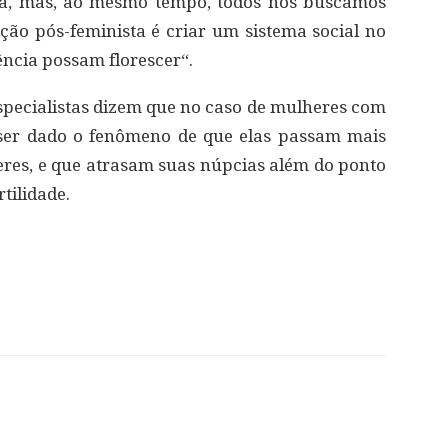
a, mas, ao mesmo tempo, todos nós buscamos
ão pós-feminista é criar um sistema social no
ência possam florescer“.
Especialistas dizem que no caso de mulheres com
ser dado o fenômeno de que elas passam mais
res, e que atrasam suas núpcias além do ponto
tilidade.