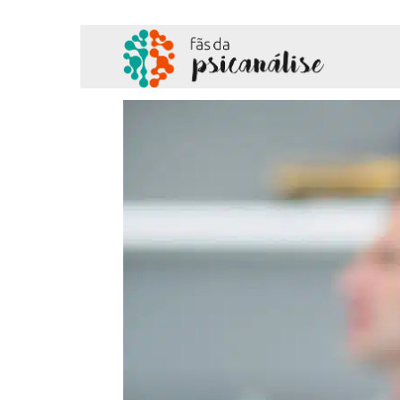
Fãs
da
Psicanálise