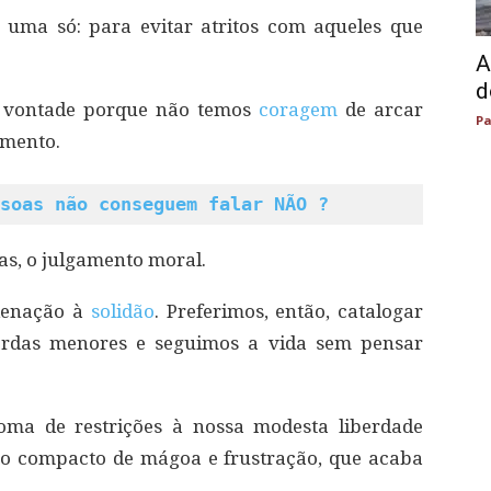
 uma só: para evitar atritos com aqueles que
A
d
a vontade porque não temos
coragem
de arcar
Pa
amento.
soas não conseguem falar NÃO ?
tas, o julgamento moral.
denação à
solidão
. Preferimos, então, catalogar
erdas menores e seguimos a vida sem pensar
oma de restrições à nossa modesta liberdade
to compacto de mágoa e frustração, que acaba