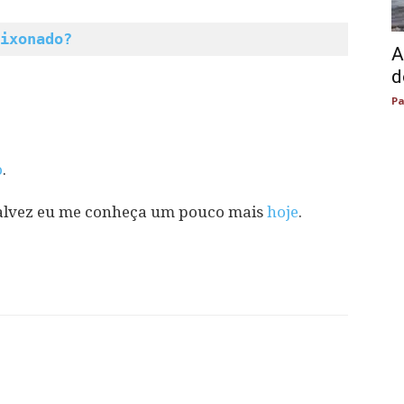
ixonado?
A
d
Pa
o
.
 Talvez eu me conheça um pouco mais
hoje
.