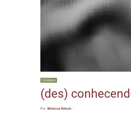
Cotidiano
(des) conhecend
Por
Monica Kikuti
-