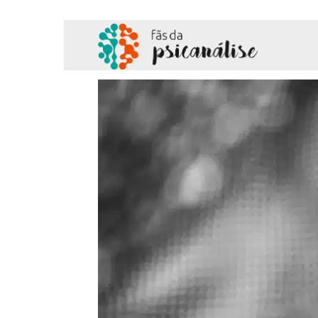
Fãs
da
Psicanálise