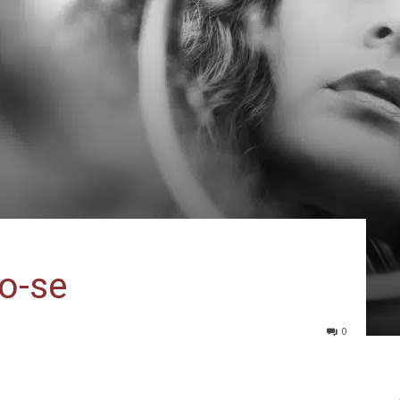
o-se
0